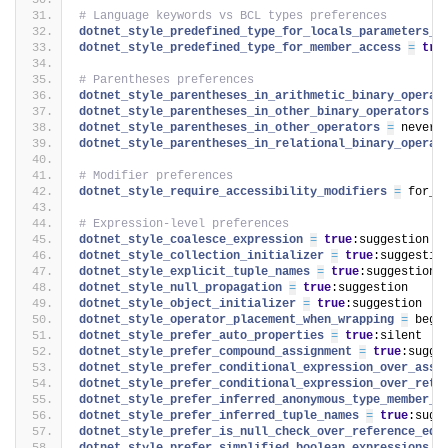
# Language keywords vs BCL types preferences
dotnet_style_predefined_type_for_locals_parameters_m
dotnet_style_predefined_type_for_member_access 
=
tru
# Parentheses preferences
dotnet_style_parentheses_in_arithmetic_binary_operat
dotnet_style_parentheses_in_other_binary_operators 
=
dotnet_style_parentheses_in_other_operators 
=
 never_
dotnet_style_parentheses_in_relational_binary_operat
# Modifier preferences
dotnet_style_require_accessibility_modifiers 
=
 for_n
# Expression-level preferences
dotnet_style_coalesce_expression 
=
true
:suggestion
dotnet_style_collection_initializer 
=
true
:suggestio
dotnet_style_explicit_tuple_names 
=
true
:suggestion
dotnet_style_null_propagation 
=
true
:suggestion
dotnet_style_object_initializer 
=
true
:suggestion
dotnet_style_operator_placement_when_wrapping 
=
 begi
dotnet_style_prefer_auto_properties 
=
true
:silent
dotnet_style_prefer_compound_assignment 
=
true
:sugge
dotnet_style_prefer_conditional_expression_over_assi
dotnet_style_prefer_conditional_expression_over_retu
dotnet_style_prefer_inferred_anonymous_type_member_n
dotnet_style_prefer_inferred_tuple_names 
=
true
:sugg
dotnet_style_prefer_is_null_check_over_reference_equ