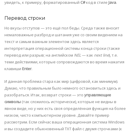
увидеть, к примеру, форматированный
С#
код в стиле
Java
.
Перевод строки
Но вкусы отступов — это ещё пол беды. Среда также вносит
немаловажные разброд и шатания уже со своим видением на
текст и самым важным элементом здесь является
интерпретация операционной системы конца строки (также
перевод или разрыв; на английском
NEL
— как
next line
), т.е.
теми действиями, которые сопровождаются во время нажатия
клавиши
Enter
.
И данная проблема стара как мир (цифровой, как минимум).
Думаю, что правильным было немного остановиться здесь и
разобраться. Итак, возврат строки — это
управляющие
символы
(так сложилось исторически), которые не видны в
явном виде, но у них есть своя определённая функция на более
низком, чисто компьютерном уровне. Давайте пример
рассмотрим. Если сейчас ваша операционная система Windows
и вы создадите обыкновенный TXT файл с двумя строчками (к