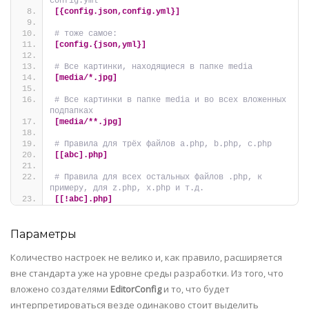
config.yml
[{config.json,config.yml}]
# тоже самое:
[config.{json,yml}]
# Все картинки, находящиеся в папке media
[media/*.jpg]
# Все картинки в папке media и во всех вложенных 
подпапках
[media/**.jpg]
# Правила для трёх файлов a.php, b.php, c.php
[[abc].php]
# Правила для всех остальных файлов .php, к 
примеру, для z.php, x.php и т.д.
[[!abc].php]
Параметры
Количество настроек не велико и, как правило, расширяется
вне стандарта уже на уровне среды разработки. Из того, что
вложено создателями
EditorConfig
и то, что будет
интерпретироваться везде одинаково стоит выделить