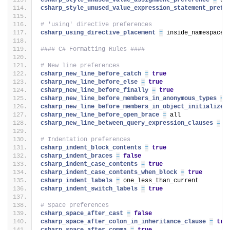
csharp_style_unused_value_assignment_preference 
=
 di
csharp_style_unused_value_expression_statement_prefe
# 'using' directive preferences
csharp_using_directive_placement 
=
 inside_namespace:
#### C# Formatting Rules ####
# New line preferences
csharp_new_line_before_catch 
=
true
csharp_new_line_before_else 
=
true
csharp_new_line_before_finally 
=
true
csharp_new_line_before_members_in_anonymous_types 
=
csharp_new_line_before_members_in_object_initializer
csharp_new_line_before_open_brace 
=
 all
csharp_new_line_between_query_expression_clauses 
=
t
# Indentation preferences
csharp_indent_block_contents 
=
true
csharp_indent_braces 
=
false
csharp_indent_case_contents 
=
true
csharp_indent_case_contents_when_block 
=
true
csharp_indent_labels 
=
 one_less_than_current
csharp_indent_switch_labels 
=
true
# Space preferences
csharp_space_after_cast 
=
false
csharp_space_after_colon_in_inheritance_clause 
=
tru