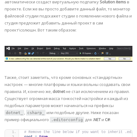
автоматически создаст виртуальную подпапку
Solution items
в
проекте. Если же вы просто добавите данный файл, то монитор
файловой студии подскажет студии о появлении нового файла и
студия предложит добавить данный проект в сам
проект\солюшн. Вот таким образом:
Также, стоит заметить, что кроме основных «стандартных»
настроек — многие платформы и языки вольны создавать свои
правила. И, конечно же,
dotnet
не стал исключением из правил.
Существует огромная масса тонкостей настройки и каждый из
подобных параметров может начинаться на префиксы
,
или подобные другие. Ниже показан
dotnet_
csharp_
пример официального
для
.NET
и
C#
:
.editorconfig
# Remove the line below if you want to inherit .edit