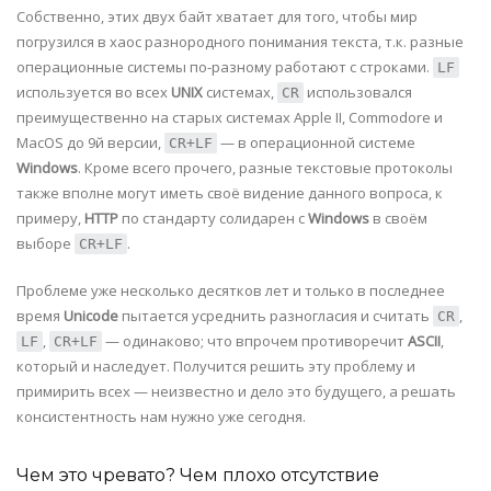
Собственно, этих двух байт хватает для того, чтобы мир
погрузился в хаос разнородного понимания текста, т.к. разные
операционные системы по-разному работают с строками.
LF
используется во всех
UNIX
системах,
использовался
CR
преимущественно на старых системах Apple II, Commodore и
MacOS до 9й версии,
— в операционной системе
CR+LF
Windows
. Кроме всего прочего, разные текстовые протоколы
также вполне могут иметь своё видение данного вопроса, к
примеру,
HTTP
по стандарту солидарен с
Windows
в своём
выборе
.
CR+LF
Проблеме уже несколько десятков лет и только в последнее
время
Unicode
пытается усреднить разногласия и считать
,
CR
,
— одинаково; что впрочем противоречит
ASCII
,
LF
CR+LF
который и наследует. Получится решить эту проблему и
примирить всех — неизвестно и дело это будущего, а решать
консистентность нам нужно уже сегодня.
Чем это чревато? Чем плохо отсутствие