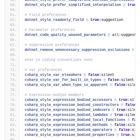
dotnet_style_prefer_simplified_boolean_expressions 
=
dotnet_style_prefer_simplified_interpolation 
=
true
:
# Field preferences
dotnet_style_readonly_field 
=
true
:suggestion
# Parameter preferences
dotnet_code_quality_unused_parameters 
=
 all:suggesti
# Suppression preferences
dotnet_remove_unnecessary_suppression_exclusions 
=
 n
#### C# Coding Conventions ####
# var preferences
csharp_style_var_elsewhere 
=
false
:silent
csharp_style_var_for_built_in_types 
=
false
:silent
csharp_style_var_when_type_is_apparent 
=
false
:silen
# Expression-bodied members
csharp_style_expression_bodied_accessors 
=
true
:sile
csharp_style_expression_bodied_constructors 
=
false
:
csharp_style_expression_bodied_indexers 
=
true
:silen
csharp_style_expression_bodied_lambdas 
=
true
:silent
csharp_style_expression_bodied_local_functions 
=
fal
csharp_style_expression_bodied_methods 
=
false
:silen
csharp_style_expression_bodied_operators 
=
false
:sil
csharp_style_expression_bodied_properties 
=
true
:sil