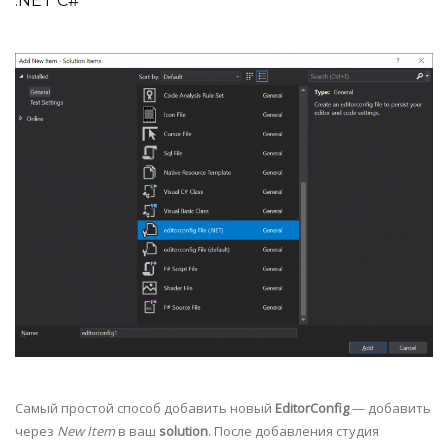
.NET C#
Самый простой способ добавить новый
EditorConfig
— добавить
через
New Item
в ваш
solution
. После добавления студия