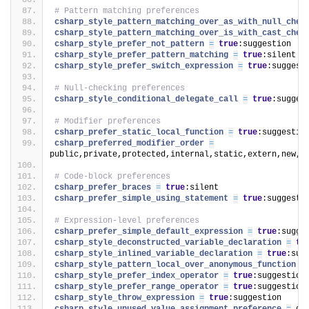
# Pattern matching preferences
csharp_style_pattern_matching_over_as_with_null_chec
csharp_style_pattern_matching_over_is_with_cast_chec
csharp_style_prefer_not_pattern 
=
true
:suggestion
csharp_style_prefer_pattern_matching 
=
true
:silent
csharp_style_prefer_switch_expression 
=
true
:suggest
# Null-checking preferences
csharp_style_conditional_delegate_call 
=
true
:sugges
# Modifier preferences
csharp_prefer_static_local_function 
=
true
:suggestio
csharp_preferred_modifier_order 
=
public,private,protected,internal,static,extern,new,v
# Code-block preferences
csharp_prefer_braces 
=
true
:silent
csharp_prefer_simple_using_statement 
=
true
:suggesti
# Expression-level preferences
csharp_prefer_simple_default_expression 
=
true
:sugge
csharp_style_deconstructed_variable_declaration 
=
tr
csharp_style_inlined_variable_declaration 
=
true
:sug
csharp_style_pattern_local_over_anonymous_function 
=
csharp_style_prefer_index_operator 
=
true
:suggestion
csharp_style_prefer_range_operator 
=
true
:suggestion
csharp_style_throw_expression 
=
true
:suggestion