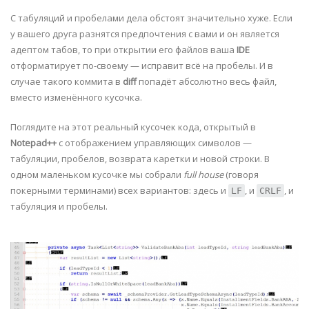
С табуляций и пробелами дела обстоят значительно хуже. Если
у вашего друга разнятся предпочтения с вами и он является
адептом табов, то при открытии его файлов ваша
IDE
отформатирует по-своему — исправит всё на пробелы. И в
случае такого коммита в
diff
попадёт абсолютно весь файл,
вместо изменённого кусочка.
Поглядите на этот реальный кусочек кода, открытый в
Notepad++
с отображением управляющих символов —
табуляции, пробелов, возврата каретки и новой строки. В
одном маленьком кусочке мы собрали
full house
(говоря
покерными терминами) всех вариантов: здесь и
, и
, и
LF
CRLF
табуляция и пробелы.