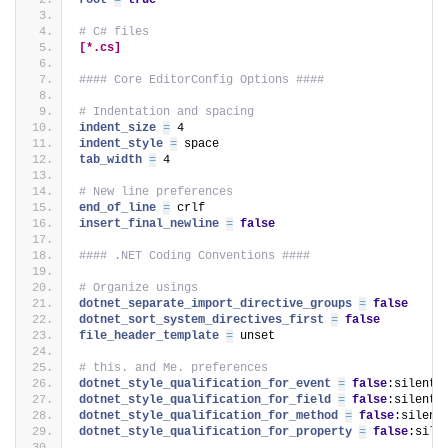
root 
=
true
# C# files
[*.cs]
#### Core EditorConfig Options ####
# Indentation and spacing
indent_size 
=
 4
indent_style 
=
 space
tab_width 
=
 4
# New line preferences
end_of_line 
=
 crlf
insert_final_newline 
=
false
#### .NET Coding Conventions ####
# Organize usings
dotnet_separate_import_directive_groups 
=
false
dotnet_sort_system_directives_first 
=
false
file_header_template 
=
 unset
# this. and Me. preferences
dotnet_style_qualification_for_event 
=
false
:silent
dotnet_style_qualification_for_field 
=
false
:silent
dotnet_style_qualification_for_method 
=
false
:silent
dotnet_style_qualification_for_property 
=
false
:sile