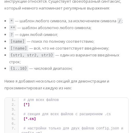
инструкции относятся. Существует своеобразный синтаксис,
который немного напоминает регулярные выражения:
— шаблон любого символа, за исключением символа
;
*
/
— шаблон абсолютно любого символа;
**
— один любой символ;
?
— поиск по полному соответствию;
[name]
— всё, что не соответствует введённому;
[!name]
— один из вариантов введённых
{str1, str2, str3}
строк;
— числовой диапазон;
{1..10}
Ниже я добавил несколько секций для демонстрации и
прокомментировал каждую из них:
# для всех файлов
[*]
# секция для всех файлов с расширением .cs
[*.cs]
# настройки только для двух файлов config.json и 