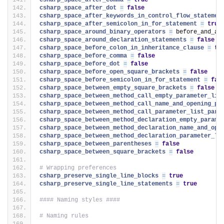
csharp_space_after_comma 
=
true
csharp_space_after_dot 
=
false
csharp_space_after_keywords_in_control_flow_statemen
csharp_space_after_semicolon_in_for_statement 
=
true
csharp_space_around_binary_operators 
=
 before_and_af
csharp_space_around_declaration_statements 
=
false
csharp_space_before_colon_in_inheritance_clause 
=
tr
csharp_space_before_comma 
=
false
csharp_space_before_dot 
=
false
csharp_space_before_open_square_brackets 
=
false
csharp_space_before_semicolon_in_for_statement 
=
fal
csharp_space_between_empty_square_brackets 
=
false
csharp_space_between_method_call_empty_parameter_lis
csharp_space_between_method_call_name_and_opening_pa
csharp_space_between_method_call_parameter_list_pare
csharp_space_between_method_declaration_empty_parame
csharp_space_between_method_declaration_name_and_ope
csharp_space_between_method_declaration_parameter_li
csharp_space_between_parentheses 
=
false
csharp_space_between_square_brackets 
=
false
# Wrapping preferences
csharp_preserve_single_line_blocks 
=
true
csharp_preserve_single_line_statements 
=
true
#### Naming styles ####
# Naming rules