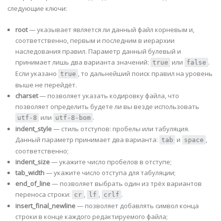
следующие ключи:
root
— указывает является ли данный файл корневым и,
соответственно, первым и последним в иерархии
наследования правил. Параметр данный булевый и
принимает лишь два варианта значений:
или
.
true
false
Если указано
, то дальнейший поиск правил на уровень
true
выше не перейдёт.
charset
— позволяет указать кодировку файла, что
позволяет определить будете ли вы везде использовать
или
.
utf-8
utf-8-bom
indent_style
— стиль отступов: пробелы или табуляция.
Данный параметр принимает два варианта:
и
,
tab
space
соответственно;
indent_size
— укажите число пробелов в отступе;
tab_width
— укажите число отступа для табуляции;
end_of_line
— позволяет выбрать один из трёх вариантов
переноса строки:
,
,
.
cr
lf
crlf
insert_final_newline
— позволяет добавлять символ конца
строки в конце каждого редактируемого файла;