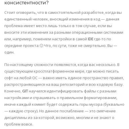
консистентности?
Стоит оговорить, что в самостоятельной разработке, когда вы
единственный человек, вносящий изменения в код — данная
проблема имеет место лишь только в том случае, если вы
вносите эти изменения за разными операционными системами
или, например, поменяли настройки в самой
IDE
где-то по
середине проекта 🙂 Что, по сути, тоже не смертельно. Вы —
один.
По-настоящему сложности появляются, когда вас несколько. В
существующем кроссплатформенном мире, где можно писать
софт на любой ОС — важно иметь единое пространство правил,
распространяющиеся на ваш репозиторий и всю кодовую базу.
Конечно,
GIT
научился идентифицировать файлы с разными
настройками и спрашивать о правильном форматировании,
иначе каждый коммит будет содержать горы мусора (буквально
— каждую строку). Но данное послабление — это смягчение
дисциплины из-за которой, возможно, многим и не знают о
проблем вовсе.