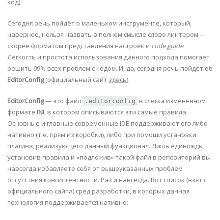
код).
Сегодня речь пойдёт о маленьком инструменте, который,
наверное, нельзя назвать в полном смысле слово линтером —
скорее форматом представления настроек и
code guide
.
Лёгкость и простота использования данного подхода помогает
решить 99% всех проблем с кодом. И, да, сегодня речь пойдёт об
EditorConfig
(официальный сайт
здесь
).
EditorConfig
— это файл
в слегка изменённом
.editorconfig
формате
INI
, в котором описываются эти самые правила.
Основные и главные современные IDE поддерживают его либо
нативно (т.е. прям из коробки), либо при помощи установки
плагина, реализующего данный функционал. Лишь единожды
установив правила и «подложив» такой файл в репозиторий вы
навсегда избавляете себя от вышеуказанных проблем
отсутствия консистентности. Раз и навсегда. Вот список (взят с
официального сайта) сред разработки, в которых данная
технология поддерживается нативно: