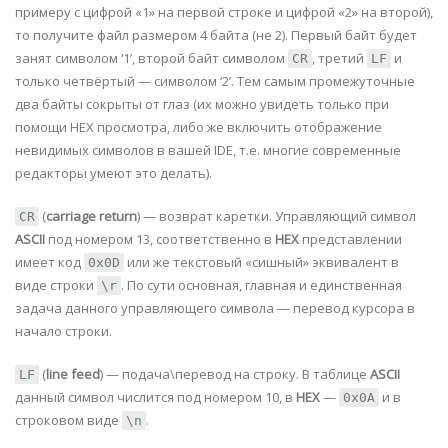
примеру с цифрой «1» на первой строке и цифрой «2» на второй),
то получите файл размером 4 байта (не 2). Первый байт будет
занят символом ‘1’, второй байт символом
, третий
и
CR
LF
только четвёртый — символом ‘2’. Тем самым промежуточные
два байты сокрыты от глаз (их можно увидеть только при
помощи HEX просмотра, либо же включить отображение
невидимых символов в вашей IDE, т.е. многие современные
редакторы умеют это делать).
(
carriage return
) — возврат каретки. Управляющий символ
CR
ASCII
под номером 13, соответственно в
HEX
представлении
имеет код
или же текстовый «сишный» эквивалент в
0x0D
виде строки
. По сути основная, главная и единственная
\r
задача данного управляющего символа — перевод курсора в
начало строки.
(
line feed
) — подача\перевод на строку. В таблице
ASCII
LF
данный символ числится под номером 10, в
HEX
—
и в
0x0A
строковом виде
.
\n