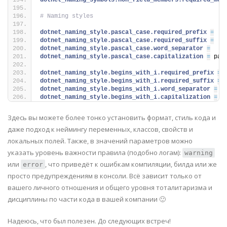
dotnet_naming_symbols.non_field_members.required_mod
# Naming styles
dotnet_naming_style.pascal_case.required_prefix 
=
dotnet_naming_style.pascal_case.required_suffix 
=
dotnet_naming_style.pascal_case.word_separator 
=
dotnet_naming_style.pascal_case.capitalization 
=
 pas
dotnet_naming_style.begins_with_i.required_prefix 
=
 
dotnet_naming_style.begins_with_i.required_suffix 
=
dotnet_naming_style.begins_with_i.word_separator 
=
dotnet_naming_style.begins_with_i.capitalization 
=
 p
Здесь вы можете более тонко установить формат, стиль кода и
даже подход к неймингу переменных, классов, свойств и
локальных полей. Также, в значений параметров можно
указать уровень важности правила (подобно логам):
warning
или
, что приведёт к ошибкам компиляции, билда или же
error
просто предупреждениям в консоли. Всё зависит только от
вашего личного отношения и общего уровня тоталитаризма и
дисциплины по части кода в вашей компании 🙂
Надеюсь, что был полезен. До следующих встреч!