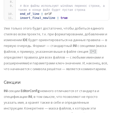
# Все файлы используют windows перенос строки, а 
также в конце файл будет пустая строка
end_of_line 
=
 crlf
insert_final_newline 
=
true
Уже только этого будет достаточно, чтобы добиться единого
стиля во всём проекте, т.к. при форматировании, добавлении и
изменении
IDE
будет ориентироваться на данные правила — в
первую очередь. Формат — стандартный
INI
с секциями (маска
файлов, к примеру, указанная выше в файле секция
[*]
определяет правила для всех файлов — с любыми именами и
расширениями) и параметрами ключ-значение. И, наконец, всё,
что начинается с символа решётки — является комментарием.
Секции
INI
-секции
EditorConfig
немного отличаются от стандарта и
спецификации
INI
, в том смысле, что позволяют не просто
указать имя, а хранят также в себе и определённые
инструкции. Конкретнее — маска файлов, к которым эти