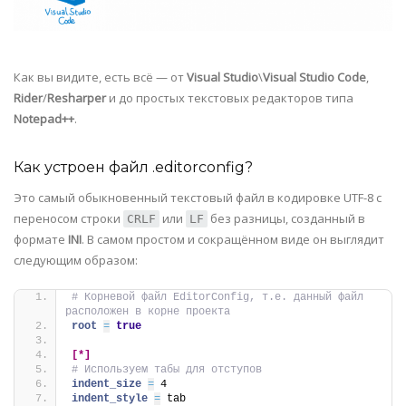
Как вы видите, есть всё — от
Visual Studio
\
Visual Studio Code
,
Rider
/
Resharper
и до простых текстовых редакторов типа
Notepad++
.
Как устроен файл .editorconfig?
Это самый обыкновенный текстовый файл в кодировке UTF-8 с
переносом строки
или
без разницы, созданный в
CRLF
LF
формате
INI
. В самом простом и сокращённом виде он выглядит
следующим образом:
# Корневой файл EditorConfig, т.е. данный файл 
расположен в корне проекта
root 
=
true
[*]
# Используем табы для отступов
indent_size 
=
 4
indent_style 
=
 tab