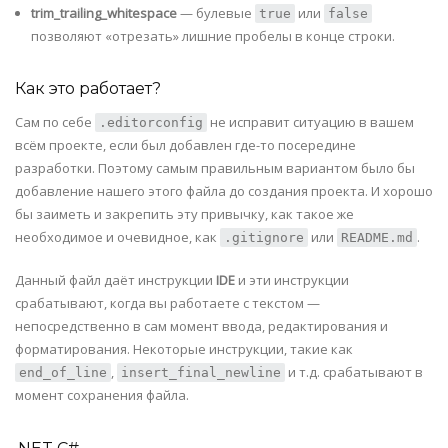
trim_trailing_whitespace
— булевые
или
true
false
позволяют «отрезать» лишние пробелы в конце строки.
Как это работает?
Сам по себе
не исправит ситуацию в вашем
.editorconfig
всём проекте, если был добавлен где-то посередине
разработки. Поэтому самым правильным вариантом было бы
добавление нашего этого файла до создания проекта. И хорошо
бы заиметь и закрепить эту привычку, как такое же
необходимое и очевидное, как
или
.
.gitignore
README.md
Данный файл даёт инструкции
IDE
и эти инструкции
срабатывают, когда вы работаете с текстом —
непосредственно в сам момент ввода, редактирования и
форматирования. Некоторые инструкции, такие как
,
и т.д. срабатывают в
end_of_line
insert_final_newline
момент сохранения файла.