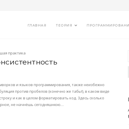
ГЛАВНАЯ
ТЕОРИЯ
ПРОГРАММИРОВАН
шая практика
консистентность
еймворков и языков программирования, также неизбежно
ляция против пробелов (конечно же табы!), в каком виде
строку и как в целом форматировать код. Здесь сколько
верное, не начнёшь сегодняшнюю…