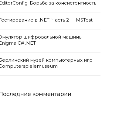
EditorConfig. Борьба за консистентность
Тестирование в .NET. Часть 2 — MSTest
Эмулятор шифровальной машины
Enigma C# .NET
Берлинский музей компьютерных игр
Computerspielemuseum
Последние комментарии