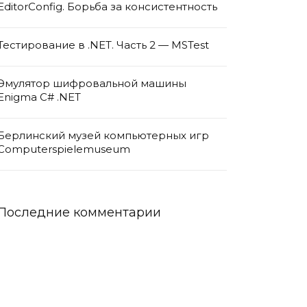
EditorConfig. Борьба за консистентность
Тестирование в .NET. Часть 2 — MSTest
Эмулятор шифровальной машины
Enigma C# .NET
Берлинский музей компьютерных игр
Computerspielemuseum
Последние комментарии