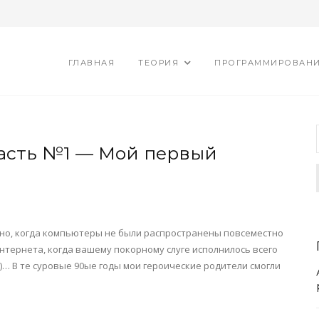
ГЛАВНАЯ
ТЕОРИЯ
ПРОГРАММИРОВАН
Часть №1 — Мой первый
то давно, когда компьютеры не были распространены повсеместно
интернета, когда вашему покорному слуге исполнилось всего
д!)… В те суровые 90ые годы мои героические родители смогли