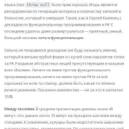
языка (про
было прям хорошо). Игорь является
throw null
рекордсменом по генерации интереса и количеству записей в
блокнотик, который я совершил. Также, как и Сергей Калинец с
докладом по функциональному программированию и F#. С
последним удалось даже развиртуалиться — приятный, умный,
большой человек
хоть и функциональщик
.
Сильно не понравился докладчик (не буду называть имени),
который в весьма грубой форме и с кучей слов-паразитов топил
за F#. Раздавая абстрактных лещей присутствующим и называя
всех «Васями». Ничего не имею против функционального
программирования, ничего не имею против F# (я за всё
хорошее); но если ты спикер, должна быть какая-то гигиена
речи и уважение. Показное невежество — не за это я заплатил
150$.
Между сессиями.
В среднем презентации длились около 45
минут, что давало около 15 минут на праздное шатание между
стендами. К сожалению, кулуары были недостаточно широкими
и иногда случались столпотворения. По части развлекательной