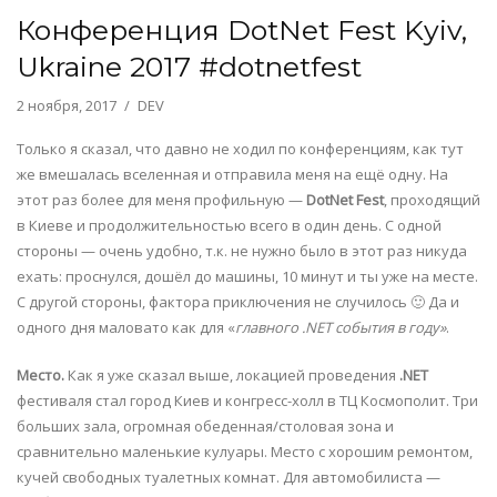
Конференция DotNet Fest Kyiv,
Ukraine 2017 #dotnetfest
2 ноября, 2017
DEV
Только я сказал, что давно не ходил по конференциям, как тут
же вмешалась вселенная и отправила меня на ещё одну. На
этот раз более для меня профильную —
DotNet Fest
, проходящий
в Киеве и продолжительностью всего в один день. С одной
стороны — очень удобно, т.к. не нужно было в этот раз никуда
ехать: проснулся, дошёл до машины, 10 минут и ты уже на месте.
С другой стороны, фактора приключения не случилось 🙂 Да и
одного дня маловато как для «
главного .NET события в году»
.
Место.
Как я уже сказал выше, локацией проведения
.NET
фестиваля стал город Киев и конгресс-холл в ТЦ Космополит. Три
больших зала, огромная обеденная/столовая зона и
сравнительно маленькие кулуары. Место с хорошим ремонтом,
кучей свободных туалетных комнат. Для автомобилиста —