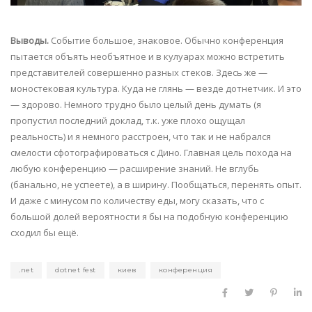
Выводы.
Событие большое, знаковое. Обычно конференция
пытается объять необъятное и в кулуарах можно встретить
представителей совершенно разных стеков. Здесь же —
моностековая культура. Куда не глянь — везде дотнетчик. И это
— здорово. Немного трудно было целый день думать (я
пропустил последний доклад, т.к. уже плохо ощущал
реальность) и я немного расстроен, что так и не набрался
смелости сфотографироваться с Дино. Главная цель похода на
любую конференцию — расширение знаний. Не вглубь
(банально, не успеете), а в ширину. Пообщаться, перенять опыт.
И даже с минусом по количеству еды, могу сказать, что с
большой долей вероятности я бы на подобную конференцию
сходил бы ещё.
.net
dotnet fest
киев
конференция